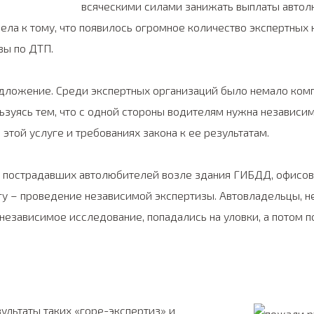
всяческими силами занижать выплаты автол
вела к тому, что появилось огромное количество экспертных
зы по ДТП.
едложение. Среди экспертных организаций было немало ком
ьзуясь тем, что с одной стороны водителям нужна независим
 этой услуге и требованиях закона к ее результатам.
 пострадавших автолюбителей возле здания ГИБДД, офисов 
у – проведение независимой экспертизы. Автовладельцы, 
 независимое исследование, попадались на уловки, а потом 
ультаты таких «горе-экспертиз» и