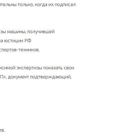
тельны только, когда их подписал
изы машины, получившей
ва юстиции РФ
спертов-техников.
висимой экспертизы показать свои
ТП», документ подтверждающий,
в.