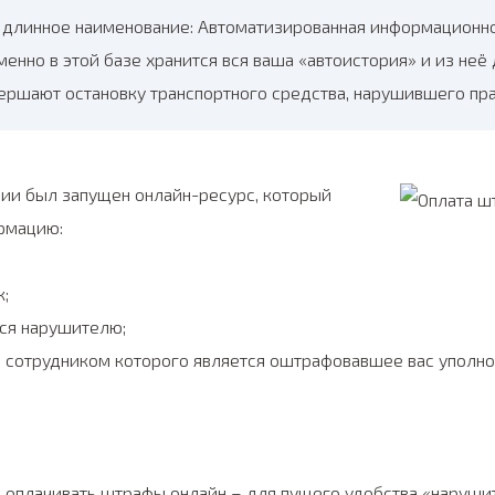
длинное наименование: Автоматизированная информационн
менно в этой базе хранится вся ваша «автоистория» и из не
ершают остановку транспортного средства, нарушившего пра
кции был запущен онлайн-ресурс, который
рмацию:
;
тся нарушителю;
 сотрудником которого является оштрафовавшее вас уполно
ь оплачивать штрафы онлайн – для пущего удобства «наруши