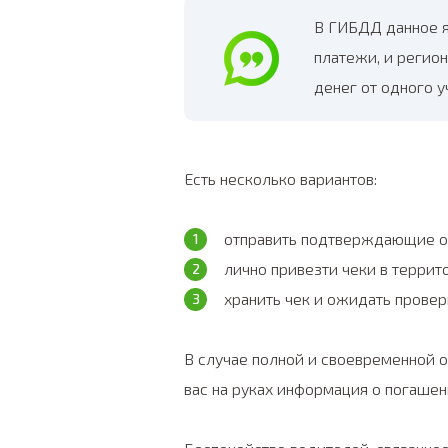
В ГИБДД данное 
платежи, и регион
денег от одного 
Есть несколько вариантов:
отправить подтверждающие оп
лично привезти чеки в террит
хранить чек и ожидать провер
В случае полной и своевременной оп
вас на руках информация о погаше