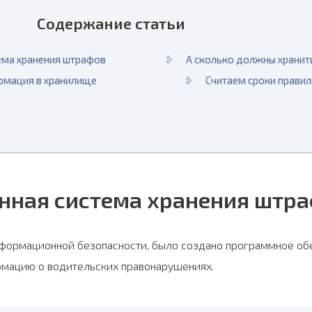
Содержание статьи
ема хранения штрафов
А сколько должны хранит
рмация в хранилище
Считаем сроки прави
нная система хранения штр
нформационной безопасности, было создано программное обе
рмацию о водительских правонарушениях.