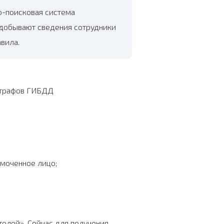
о-поисковая система
ё добывают сведения сотрудники
вила.
моченное лицо;
телей». Сейчас для получения