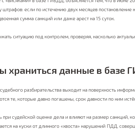
 с «висяками» в базе ГИБДД, объясняется тем, что в июне 2
у штрафов: если по истечению двух месяцев постановление 
военная сумма санкций или даже арест на 15 суток.
ржать ситуацию под контролем, проверяя, насколько актуал
ы храниться данные в базе 
 судебного разбирательства выходит на поверхность информ
тся те, которые давно погашены, срок давности по ним истё
ь при судейской оценке дела и влияют на размер санкций, к
ается на куски от длинного «хвоста» нарушений ПДД, совер