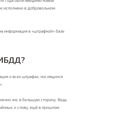
016 года были введены новые
не исполнено в добровольном
ьна информация в «штрафной» базе
ГИБДД?
ация о всех штрафах, числящихся
к.
онечно же, в большую сторону. Ведь
шённых, к слову, ещё в прошлом