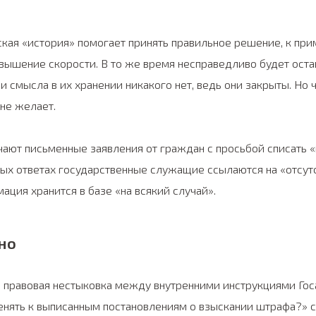
ская «история» помогает принять правильное решение, к прим
вышение скорости. В то же время несправедливо будет оста
и смысла в их хранении никакого нет, ведь они закрыты. Но 
не желает.
ают письменные заявления от граждан с просьбой списать «
ных ответах государственные служащие ссылаются на «отсу
ация хранится в базе «на всякий случай».
но
 правовая нестыковка между внутренними инструкциями Госа
менять к выписанным постановлениям о взыскании штрафа?» 