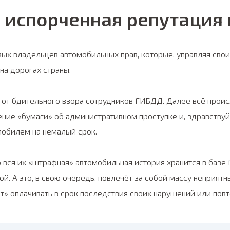
испорченная репутация 
ивых владельцев автомобильных прав, которые, управляя сво
а дорогах страны.
ь от бдительного взора сотрудников ГИБДД. Далее всё прои
ение «бумаги» об административном проступке и, здравству
мобилем на немалый срок.
о вся их «штрафная» автомобильная история хранится в базе
й. А это, в свою очередь, повлечёт за собой массу неприятн
» оплачивать в срок последствия своих нарушений или повт