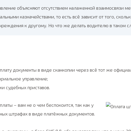
явление объясняют отсутствием налаженной взаимосвязи м
альными казначействами, то есть всё зависит от того, скол
учреждения к другому. Но что же делать водителю в таком с
лату документы в виде сканкопии через всё тот же официал
ориальное управление;
ки судебных приставов.
латы – вам не о чем беспокоится, так как у
нных штрафах в виде платёжных документов.