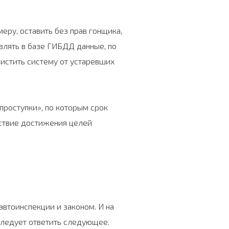
еру, оставить без прав гонщика,
влять в базе ГИБДД данные, по
чистить систему от устаревших
проступки», по которым срок
тствие достижения целей
втоинспекции и законом. И на
следует ответить следующее.