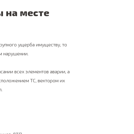
 на месте
рупного ущерба имуществу, то
м нарушении.
сании всех элементов аварии, а
асположением ТС, вектором их
п.