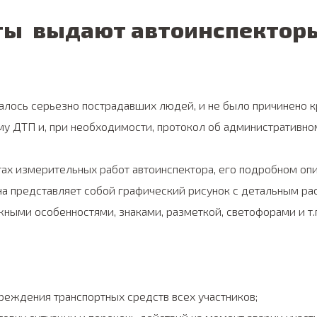
ты выдают автоинспекторы
лось серьезно пострадавших людей, и не было причинено к
у ДТП и, при необходимости, протокол об административно
тах измерительных работ автоинспектора, его подробном опи
Она представляет собой графический рисунок с детальным р
ными особенностями, знаками, разметкой, светофорами и т.
еждения транспортных средств всех участников;