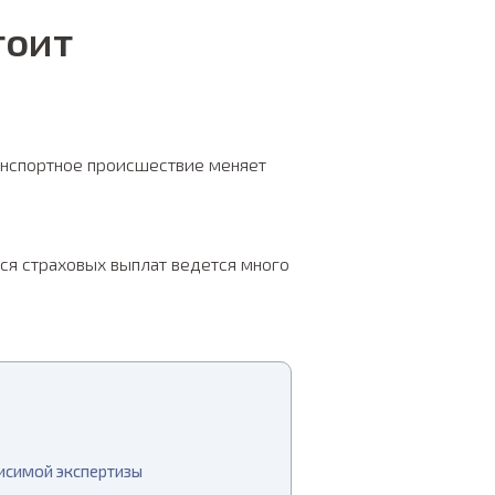
тоит
анспортное происшествие меняет
ься страховых выплат ведется много
исимой экспертизы