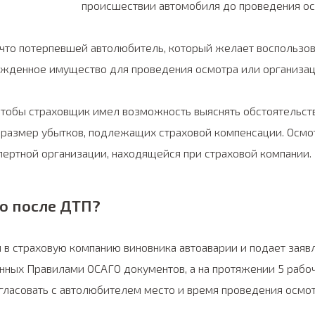
происшествии автомобиля до проведения ос
 что потерпевшей автолюбитель, который желает воспользов
ежденное имущество для проведения осмотра или организац
 чтобы страховщик имел возможность выяснять обстоятельст
 размер убытков, подлежащих страховой компенсации. Осм
пертной организации, находящейся при страховой компании.
о после ДТП?
в страховую компанию виновника автоаварии и подает заявл
нных Правилами ОСАГО документов, а на протяжении 5 рабоч
огласовать с автолюбителем место и время проведения осмот