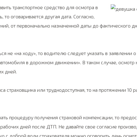
вить транспортное средство для осмотра в
 то оговаривается другая дата. Согласно,
ний, от первоначально назначенной даты до фактического д
я не «на ходу», то водителю следует указать в заявлении о
втомобиля в дорожном движении». В таком случае, осмотр 
их дней.
иса страховщика или труднодоступная, то на протяжении 10 
вать процедуру получения страховой компенсации, то предос
рабочих дней после ДТП. Не давайте свое согласие произво
лько с доброй воли страхователя можно оговорить день осмот