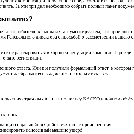
олучения компенсации полученного вреда состоит из нескольких
очнять. За эти три дня необходимо собрать полный пакет докуме
 выплатах?
ет автолюбителю в выплатах, аргументируя тем, что происшеств
мя Генерального директора с просьбой о рассмотрении вашего с
ите не разочароваться в хорошей репутации компании. Прежде ч
, о дате регистрации.
нного ответа. Или вы получили формальный ответ, в котором го
ументы, обращайтесь к адвокату и готовьте иск в суд.
ля получения страховых выплат по полису КАСКО в полном объё
ействий:
льтацию о дальнейших действиях после происшествия;
афиксировать нанесенный машине ущерб;