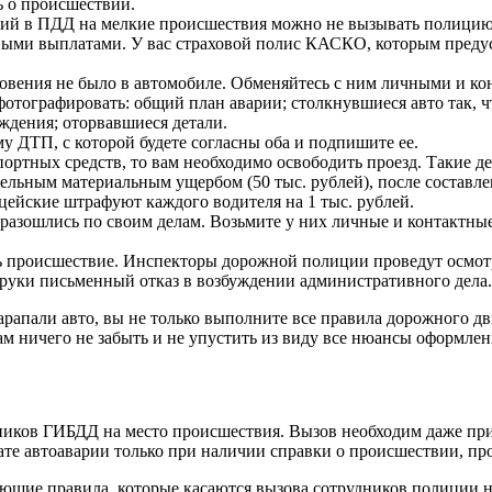
 о происшествии.
ий в ПДД на мелкие происшествия можно не вызывать полицию,
выми выплатами. У вас страховой полис КАСКО, которым предус
кновения не было в автомобиле. Обменяйтесь с ним личными и к
фотографировать: общий план аварии; столкнувшиеся авто так, 
ждения; оторвавшиеся детали.
у ДТП, с которой будете согласны оба и подпишите ее.
ортных средств, то вам необходимо освободить проезд. Такие д
ительным материальным ущербом (50 тыс. рублей), после соста
цейские штрафуют каждого водителя на 1 тыс. рублей.
разошлись по своим делам. Возьмите у них личные и контактны
ь происшествие. Инспекторы дорожной полиции проведут осмо
а руки письменный отказ в возбуждении административного дела.
царапали авто, вы не только выполните все правила дорожного 
ам ничего не забыть и не упустить из виду все нюансы оформле
иков ГИБДД на место происшествия. Вызов необходим даже пр
ате автоаварии только при наличии справки о происшествии, пр
ющие правила, которые касаются вызова сотрудников полиции н