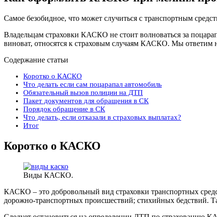
Самое безобидное, что может случиться с транспортным средс
Владельцам страховки КАСКО не стоит волноваться за поцара
виноват, относятся к страховым случаям КАСКО. Мы ответим на
Содержание статьи
Коротко о КАСКО
Что делать если сам поцарапал автомобиль
Обязательный вызов полиции на ДТП
Пакет документов для обращения в СК
Порядок обращение в СК
Что делать, если отказали в страховых выплатах?
Итог
Коротко о КАСКО
Виды КАСКО.
КАСКО – это добровольный вид страховки транспортных средст
дорожно-транспортных происшествий; стихийных бедствий. Та
Следует остановиться на определении ДТП по страхованию КА