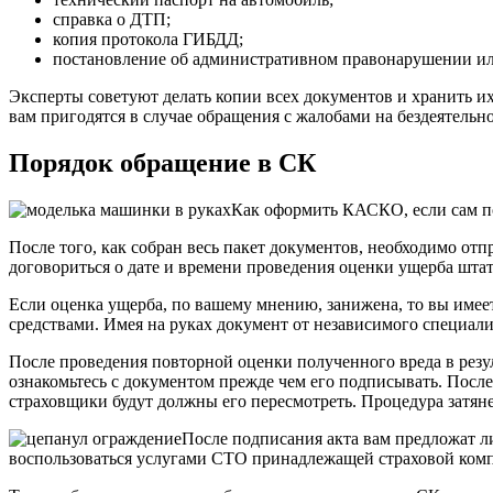
справка о ДТП;
копия протокола ГИБДД;
постановление об административном правонарушении или
Эксперты советуют делать копии всех документов и хранить их
вам пригодятся в случае обращения с жалобами на бездеятельн
Порядок обращение в СК
Как оформить КАСКО, если сам 
После того, как собран весь пакет документов, необходимо от
договориться о дате и времени проведения оценки ущерба шт
Если оценка ущерба, по вашему мнению, занижена, то вы имее
средствами. Имея на руках документ от независимого специали
После проведения повторной оценки полученного вреда в резул
ознакомьтесь с документом прежде чем его подписывать. После
страховщики будут должны его пересмотреть. Процедура затяне
После подписания акта вам предложат ли
воспользоваться услугами СТО принадлежащей страховой ком