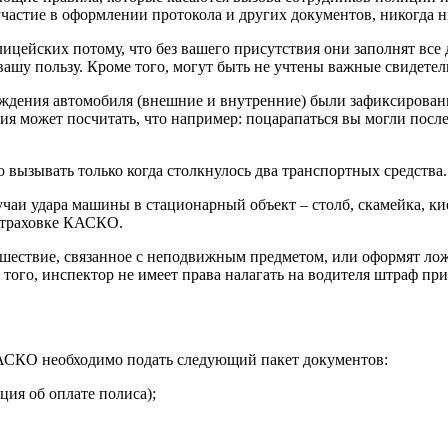
участие в оформлении протокола и других документов, никогда н
цейских потому, что без вашего присутствия они заполнят все 
вашу пользу. Кроме того, могут быть не учтены важные свидетел
реждения автомобиля (внешние и внутренние) были зафиксирова
ния может посчитать, что например: поцарапаться вы могли посл
вызывать только когда столкнулось два транспортных средства.
и удара машины в стационарный объект – столб, скамейка, киос
 страховке КАСКО.
сшествие, связанное с неподвижным предметом, или оформят ло
ого, инспектор не имеет права налагать на водителя штраф при
АСКО необходимо подать следующий пакет документов:
ия об оплате полиса);