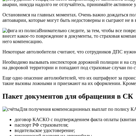
аварии, никуда надолго не отлучайтесь, принимайте активное 
Остановимся на главных моментах. Очень важно дождаться поли
автоаварии, которые могут быть недостоверны и сыграют не в 
Внимательно следите, за тем, чтобы все пов
внесет какое-то повреждение в документы, то страховая компа
него компенсацию.
Некоторые автолюбители считают, что сотрудников ДПС нужно 
Необходимо вызывать инспекторов дорожной полиции и на случа
на дворовой территории и попадают под страховые случаи по
Еще одно опасение автолюбителей, что их оштрафуют за прои
такие вызовы ложными и приезжают на их оформлении. Кроме т
Пакет документов для обращения в СК
Для получения компенсационных выплат по полису К
договор КАСКО с подтверждением факта оплаты (квитанц
паспорт РФ страхователя;
водительское удостоверение;
технический паспорт на автомобиль;