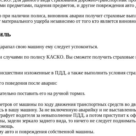
 предметами, падения предметов, и другие повреждения авто д
о при наличии полиса, виновник аварии получит страховые вып
 материального ущерба независимо от того кто является винов
биль
оцарапал свою машину ему следует успокоиться.
 случаями по полису КАСКО. Вы сможете получить страховые в
оисшествии изложенные в ПДД, а также выполнить условия стра
о поведения после аварии:
тельно поставить его на ручной тормоз.
метров от машины по ходу движения транспортных средств во дво
ись в вашу машину. За не включенную аварийку и не выставленн
штрафует водителя за невыполнение ПДД, а потом приступит к 
ы, задели зеркало заднего вида, то ничего не следует поднимать
омощь.
му авто и повреждения собственной машины.