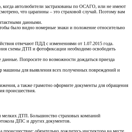
 когда автолюбители застрахованы по ОСАГО, или не имеют
мотрено, что царапины – это страховой случай. Поэтому вам
онтактными данными.
чтобы было видно номерные знаки и положение относительно
ействия отвечают ПДД с изменениями от 1.07.2015 года.
вления схемы ДТП и фотофиксации необходимо освободить
е данные. Попросите по возможности дождаться приезда
тр машины для выявления всех полученных повреждений и
движения, а также грамотно оформите документы для обращения
ния происшествия.
и мелких ДТП. Большинство страховых компаний
отокола ДПС и других документов.
а происшествие: обязательно дождитесь инспектора на месте