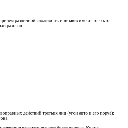
ричем различной сложности, и независимо от того кто
застрахован.
оправных действий третьих лиц (угон авто и его порча);
она.
исшествия рассматриваются более широко. Кроме