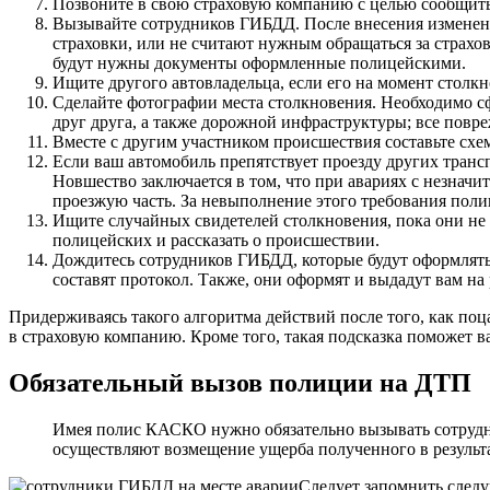
Позвоните в свою страховую компанию с целью сообщить
Вызывайте сотрудников ГИБДД. После внесения изменен
страховки, или не считают нужным обращаться за страхо
будут нужны документы оформленные полицейскими.
Ищите другого автовладельца, если его на момент стол
Сделайте фотографии места столкновения. Необходимо с
друг друга, а также дорожной инфраструктуры; все повре
Вместе с другим участником происшествия составьте схем
Если ваш автомобиль препятствует проезду других трансп
Новшество заключается в том, что при авариях с незнач
проезжую часть. За невыполнение этого требования поли
Ищите случайных свидетелей столкновения, пока они не 
полицейских и рассказать о происшествии.
Дождитесь сотрудников ГИБДД, которые будут оформлят
составят протокол. Также, они оформят и выдадут вам н
Придерживаясь такого алгоритма действий после того, как по
в страховую компанию. Кроме того, такая подсказка поможет в
Обязательный вызов полиции на ДТП
Имея полис КАСКО нужно обязательно вызывать сотрудн
осуществляют возмещение ущерба полученного в результ
Следует запомнить следу