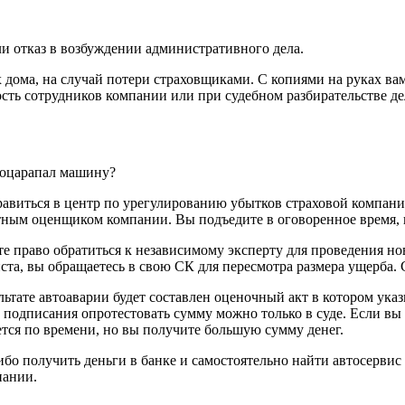
 отказ в возбуждении административного дела.
 дома, на случай потери страховщиками. С копиями на руках вам
ость сотрудников компании или при судебном разбирательстве де
поцарапал машину?
правиться в центр по урегулированию убытков страховой компани
атным оценщиком компании. Вы подъедите в оговоренное время,
те право обратиться к независимому эксперту для проведения но
ста, вы обращаетесь в свою СК для пересмотра размера ущерба. 
ьтате автоаварии будет составлен оценочный акт в котором ука
 подписания опротестовать сумму можно только в суде. Если вы 
тся по времени, но вы получите большую сумму денег.
бо получить деньги в банке и самостоятельно найти автосервис 
пании.