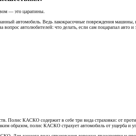
твом — это царапины.
панный автомобиль. Ведь лакокрасочные повреждения машины, п
 вопрос автолюбителей: что делать, если сам поцарапал авто и 
в. Полис КАСКО содержит в себе три вида страховки: от против
ким образом, полис КАСКО страхует автомобиль от ущерба и уг
СКО. Для данного вида страхования дорожно-транспортные про