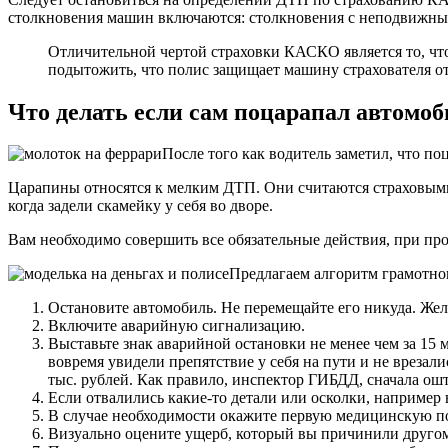
столкновения машин включаются: столкновения с неподвижными
Отличительной чертой страховки КАСКО является то, чт
подытожить, что полис защищает машину страхователя от
Что делать если сам поцарапал автомо
После того как водитель заметил, что п
Царапины относятся к мелким ДТП. Они считаются страховыми
когда задели скамейку у себя во дворе.
Вам необходимо совершить все обязательные действия, при пр
Предлагаем алгоритм грамотног
Остановите автомобиль. Не перемещайте его никуда. Жела
Включите аварийную сигнализацию.
Выставьте знак аварийной остановки не менее чем за 15 
вовремя увидели препятствие у себя на пути и не врезал
тыс. рублей. Как правило, инспектор ГИБДД, сначала о
Если отвалились какие-то детали или осколки, например в
В случае необходимости окажите первую медицинскую п
Визуально оцените ущерб, который вы причинили друго